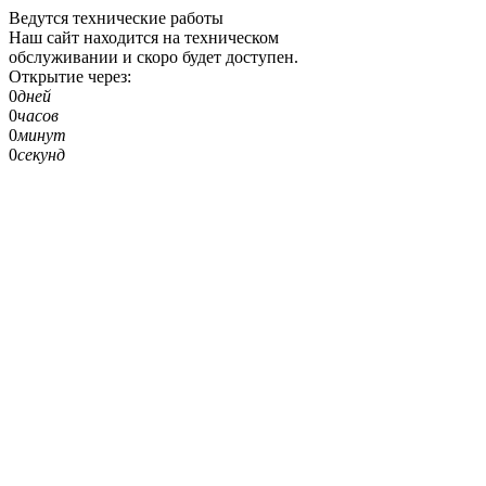
Ведутся технические работы
Наш сайт находится на техническом
обслуживании и скоро будет доступен.
Открытие через:
0
дней
0
часов
0
минут
0
секунд