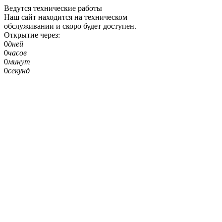
Ведутся технические работы
Наш сайт находится на техническом
обслуживании и скоро будет доступен.
Открытие через:
0
дней
0
часов
0
минут
0
секунд