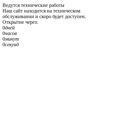
Ведутся технические работы
Наш сайт находится на техническом
обслуживании и скоро будет доступен.
Открытие через:
0
дней
0
часов
0
минут
0
секунд