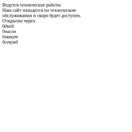
Ведутся технические работы
Наш сайт находится на техническом
обслуживании и скоро будет доступен.
Открытие через:
0
дней
0
часов
0
минут
0
секунд