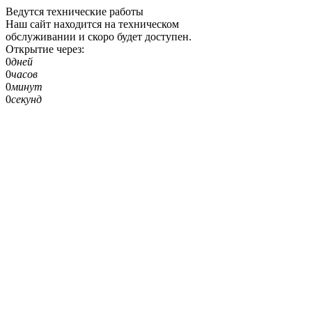
Ведутся технические работы
Наш сайт находится на техническом
обслуживании и скоро будет доступен.
Открытие через:
0
дней
0
часов
0
минут
0
секунд