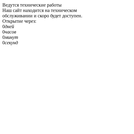
Ведутся технические работы
Наш сайт находится на техническом
обслуживании и скоро будет доступен.
Открытие через:
0
дней
0
часов
0
минут
0
секунд