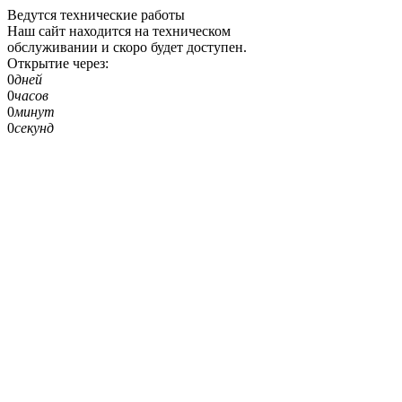
Ведутся технические работы
Наш сайт находится на техническом
обслуживании и скоро будет доступен.
Открытие через:
0
дней
0
часов
0
минут
0
секунд