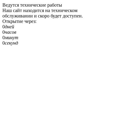
Ведутся технические работы
Наш сайт находится на техническом
обслуживании и скоро будет доступен.
Открытие через:
0
дней
0
часов
0
минут
0
секунд