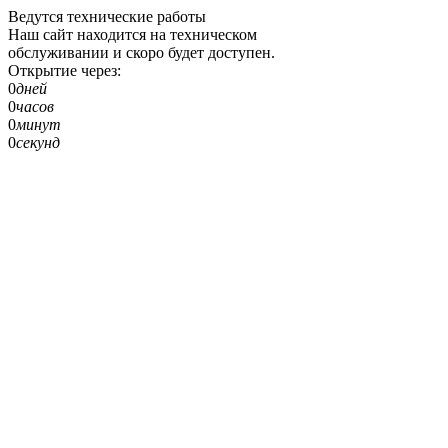
Ведутся технические работы
Наш сайт находится на техническом
обслуживании и скоро будет доступен.
Открытие через:
0
дней
0
часов
0
минут
0
секунд