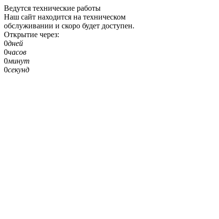
Ведутся технические работы
Наш сайт находится на техническом
обслуживании и скоро будет доступен.
Открытие через:
0
дней
0
часов
0
минут
0
секунд