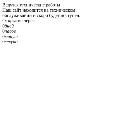
Ведутся технические работы
Наш сайт находится на техническом
обслуживании и скоро будет доступен.
Открытие через:
0
дней
0
часов
0
минут
0
секунд