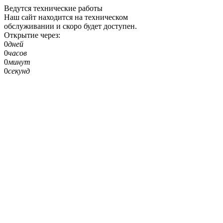
Ведутся технические работы
Наш сайт находится на техническом
обслуживании и скоро будет доступен.
Открытие через:
0
дней
0
часов
0
минут
0
секунд