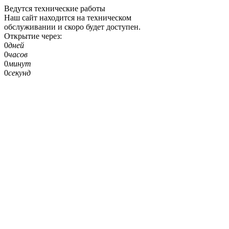
Ведутся технические работы
Наш сайт находится на техническом
обслуживании и скоро будет доступен.
Открытие через:
0
дней
0
часов
0
минут
0
секунд