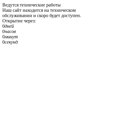
Ведутся технические работы
Наш сайт находится на техническом
обслуживании и скоро будет доступен.
Открытие через:
0
дней
0
часов
0
минут
0
секунд