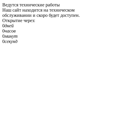
Ведутся технические работы
Наш сайт находится на техническом
обслуживании и скоро будет доступен.
Открытие через:
0
дней
0
часов
0
минут
0
секунд