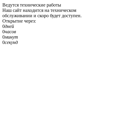
Ведутся технические работы
Наш сайт находится на техническом
обслуживании и скоро будет доступен.
Открытие через:
0
дней
0
часов
0
минут
0
секунд