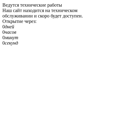
Ведутся технические работы
Наш сайт находится на техническом
обслуживании и скоро будет доступен.
Открытие через:
0
дней
0
часов
0
минут
0
секунд