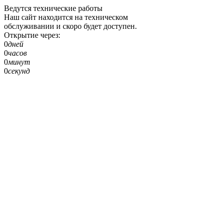
Ведутся технические работы
Наш сайт находится на техническом
обслуживании и скоро будет доступен.
Открытие через:
0
дней
0
часов
0
минут
0
секунд