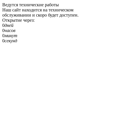
Ведутся технические работы
Наш сайт находится на техническом
обслуживании и скоро будет доступен.
Открытие через:
0
дней
0
часов
0
минут
0
секунд