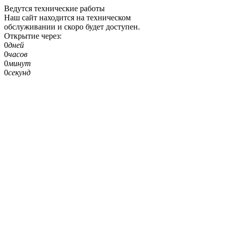
Ведутся технические работы
Наш сайт находится на техническом
обслуживании и скоро будет доступен.
Открытие через:
0
дней
0
часов
0
минут
0
секунд