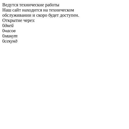
Ведутся технические работы
Наш сайт находится на техническом
обслуживании и скоро будет доступен.
Открытие через:
0
дней
0
часов
0
минут
0
секунд