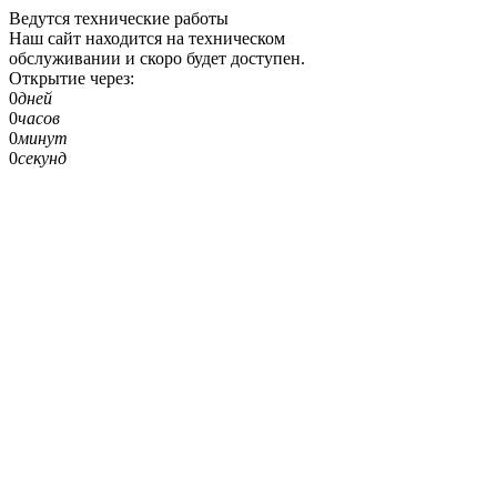
Ведутся технические работы
Наш сайт находится на техническом
обслуживании и скоро будет доступен.
Открытие через:
0
дней
0
часов
0
минут
0
секунд