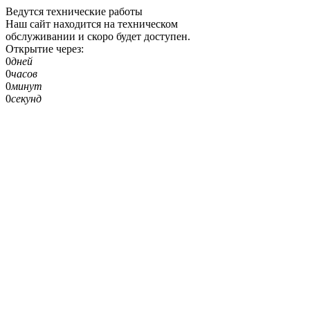
Ведутся технические работы
Наш сайт находится на техническом
обслуживании и скоро будет доступен.
Открытие через:
0
дней
0
часов
0
минут
0
секунд