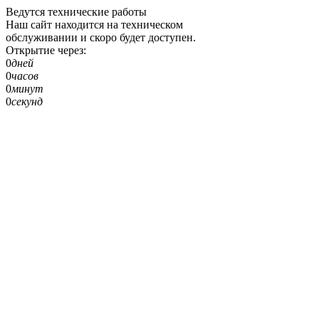
Ведутся технические работы
Наш сайт находится на техническом
обслуживании и скоро будет доступен.
Открытие через:
0
дней
0
часов
0
минут
0
секунд