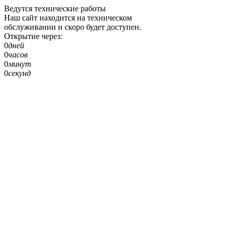
Ведутся технические работы
Наш сайт находится на техническом
обслуживании и скоро будет доступен.
Открытие через:
0
дней
0
часов
0
минут
0
секунд