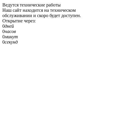
Ведутся технические работы
Наш сайт находится на техническом
обслуживании и скоро будет доступен.
Открытие через:
0
дней
0
часов
0
минут
0
секунд