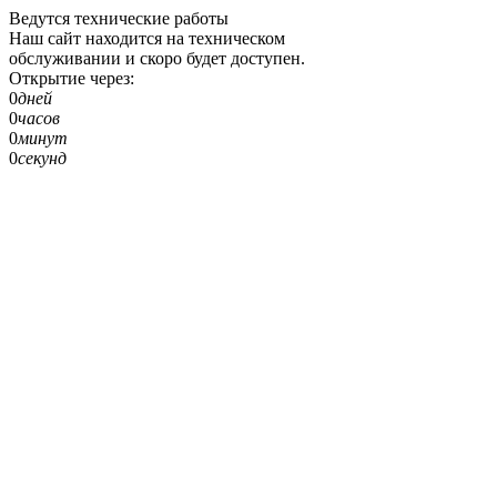
Ведутся технические работы
Наш сайт находится на техническом
обслуживании и скоро будет доступен.
Открытие через:
0
дней
0
часов
0
минут
0
секунд