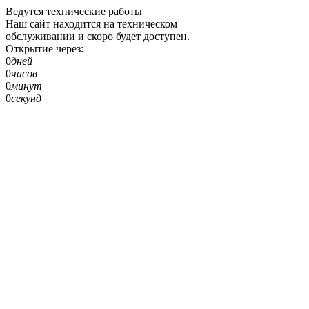
Ведутся технические работы
Наш сайт находится на техническом
обслуживании и скоро будет доступен.
Открытие через:
0
дней
0
часов
0
минут
0
секунд