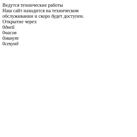
Ведутся технические работы
Наш сайт находится на техническом
обслуживании и скоро будет доступен.
Открытие через:
0
дней
0
часов
0
минут
0
секунд