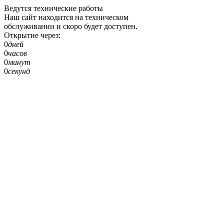
Ведутся технические работы
Наш сайт находится на техническом
обслуживании и скоро будет доступен.
Открытие через:
0
дней
0
часов
0
минут
0
секунд