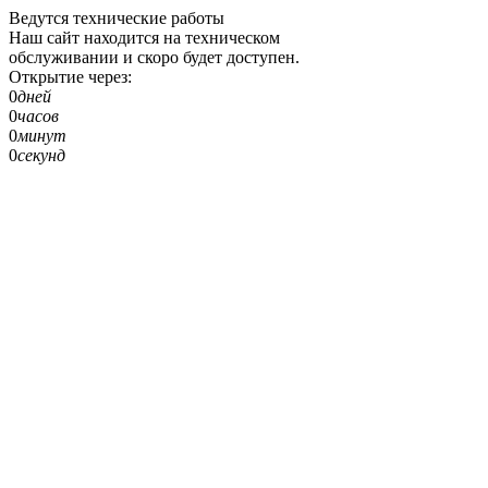
Ведутся технические работы
Наш сайт находится на техническом
обслуживании и скоро будет доступен.
Открытие через:
0
дней
0
часов
0
минут
0
секунд