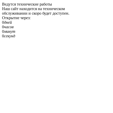
Ведутся технические работы
Наш сайт находится на техническом
обслуживании и скоро будет доступен.
Открытие через:
0
дней
0
часов
0
минут
0
секунд