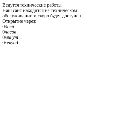
Ведутся технические работы
Наш сайт находится на техническом
обслуживании и скоро будет доступен.
Открытие через:
0
дней
0
часов
0
минут
0
секунд