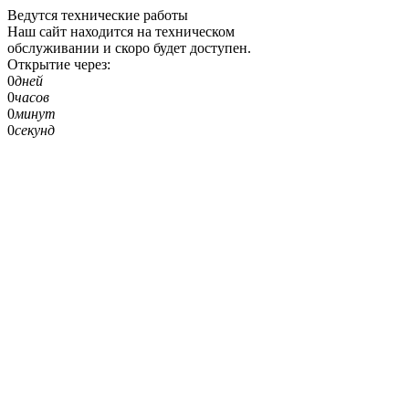
Ведутся технические работы
Наш сайт находится на техническом
обслуживании и скоро будет доступен.
Открытие через:
0
дней
0
часов
0
минут
0
секунд