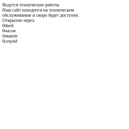
Ведутся технические работы
Наш сайт находится на техническом
обслуживании и скоро будет доступен.
Открытие через:
0
дней
0
часов
0
минут
0
секунд