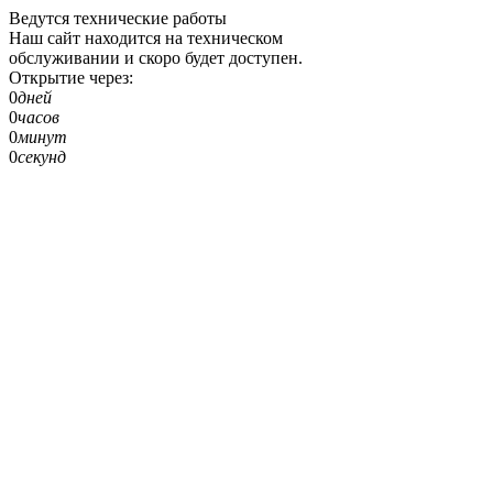
Ведутся технические работы
Наш сайт находится на техническом
обслуживании и скоро будет доступен.
Открытие через:
0
дней
0
часов
0
минут
0
секунд