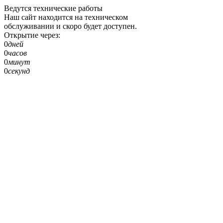
Ведутся технические работы
Наш сайт находится на техническом
обслуживании и скоро будет доступен.
Открытие через:
0
дней
0
часов
0
минут
0
секунд