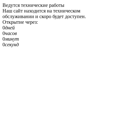
Ведутся технические работы
Наш сайт находится на техническом
обслуживании и скоро будет доступен.
Открытие через:
0
дней
0
часов
0
минут
0
секунд