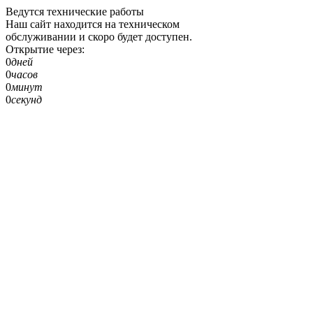
Ведутся технические работы
Наш сайт находится на техническом
обслуживании и скоро будет доступен.
Открытие через:
0
дней
0
часов
0
минут
0
секунд