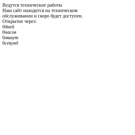
Ведутся технические работы
Наш сайт находится на техническом
обслуживании и скоро будет доступен.
Открытие через:
0
дней
0
часов
0
минут
0
секунд