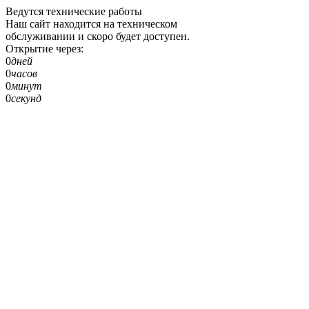
Ведутся технические работы
Наш сайт находится на техническом
обслуживании и скоро будет доступен.
Открытие через:
0
дней
0
часов
0
минут
0
секунд