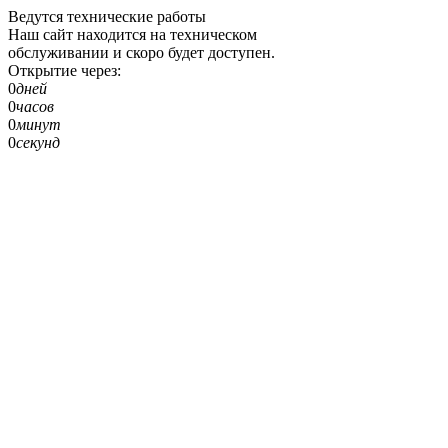
Ведутся технические работы
Наш сайт находится на техническом
обслуживании и скоро будет доступен.
Открытие через:
0
дней
0
часов
0
минут
0
секунд