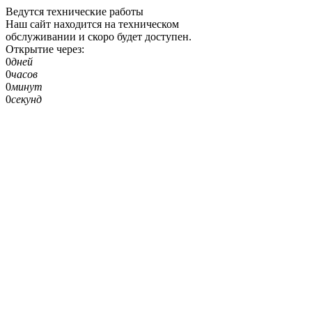
Ведутся технические работы
Наш сайт находится на техническом
обслуживании и скоро будет доступен.
Открытие через:
0
дней
0
часов
0
минут
0
секунд