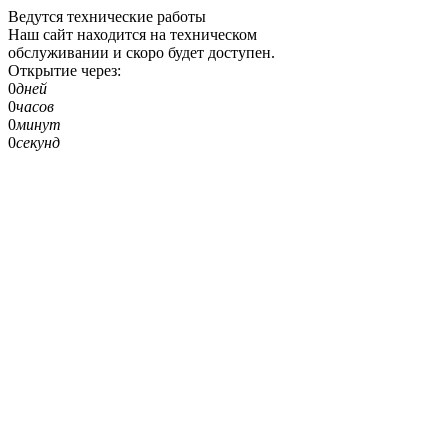
Ведутся технические работы
Наш сайт находится на техническом
обслуживании и скоро будет доступен.
Открытие через:
0
дней
0
часов
0
минут
0
секунд