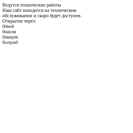
Ведутся технические работы
Наш сайт находится на техническом
обслуживании и скоро будет доступен.
Открытие через:
0
дней
0
часов
0
минут
0
секунд