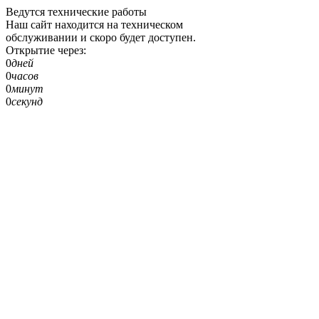
Ведутся технические работы
Наш сайт находится на техническом
обслуживании и скоро будет доступен.
Открытие через:
0
дней
0
часов
0
минут
0
секунд