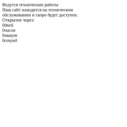
Ведутся технические работы
Наш сайт находится на техническом
обслуживании и скоро будет доступен.
Открытие через:
0
дней
0
часов
0
минут
0
секунд