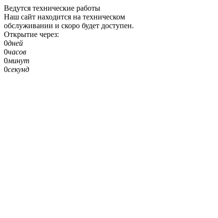
Ведутся технические работы
Наш сайт находится на техническом
обслуживании и скоро будет доступен.
Открытие через:
0
дней
0
часов
0
минут
0
секунд