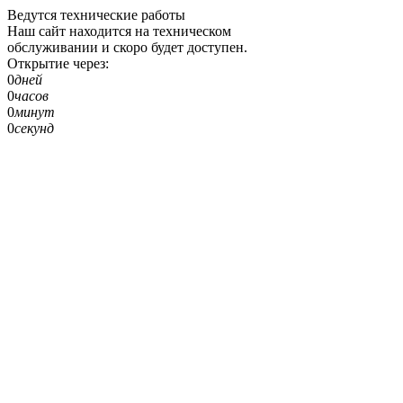
Ведутся технические работы
Наш сайт находится на техническом
обслуживании и скоро будет доступен.
Открытие через:
0
дней
0
часов
0
минут
0
секунд