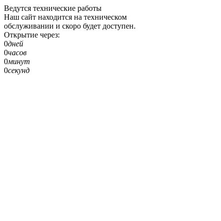
Ведутся технические работы
Наш сайт находится на техническом
обслуживании и скоро будет доступен.
Открытие через:
0
дней
0
часов
0
минут
0
секунд